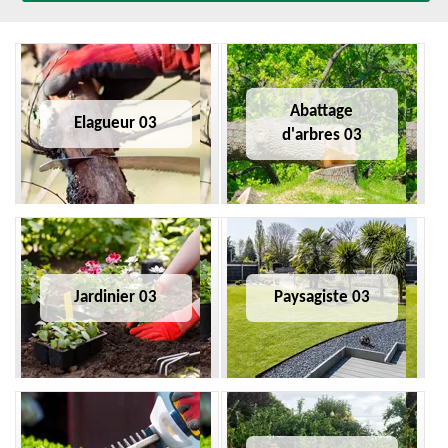
Abattage
Elagueur 03
d'arbres 03
Jardinier 03
Paysagiste 03