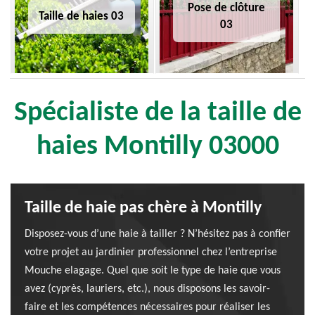
Pose de clôture
Taille de haies 03
03
Spécialiste de la taille de
haies Montilly 03000
Taille de haie pas chère à Montilly
Disposez-vous d’une haie à tailler ? N’hésitez pas à confier
votre projet au jardinier professionnel chez l’entreprise
Mouche elagage. Quel que soit le type de haie que vous
avez (cyprès, lauriers, etc.), nous disposons les savoir-
faire et les compétences nécessaires pour réaliser les