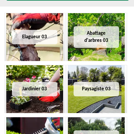
Abattage
Elagueur 03
d'arbres 03
Jardinier 03
Paysagiste 03