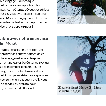
ux d’élagage. Pour chaque
mettons à votre disposition des
ntés, compétents, dévoués et sérieux
vous ? Si vous avez besoin d’élagueur
 vers Mouche elagage nous ferons nos
er votre budget sans compromettre
rvice. Alors appelez-nous !
'arbre avec notre entreprise
 En Murat
ns des "phases de transition", et
 profiter des quatre saisons de ce
e elagage est une entreprise
ment paysager basée sur 03390, qui
 service complet d'entretien, de
énagement. Notre travail est une
celui d'un paysagiste parce-que nous
 personnelle à chaque travail. Nous
s de service au prorata pour
es, des massifs de fleurs et