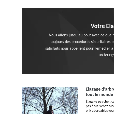
Votre Ela
Nous allons jusqu'au bout avec ce que no
toujours des procédures sécuritaires p
satisfaits nous appellent pour remédier 
un fourgo
Elagage d’arbre
tout le monde
Élagage pas cher, ç
pas ? Mais chez Mou
prix abordables vou