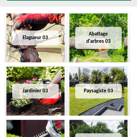
Abattage
Elagueur 03
d'arbres 03
Jardinier 03
Paysagiste 03