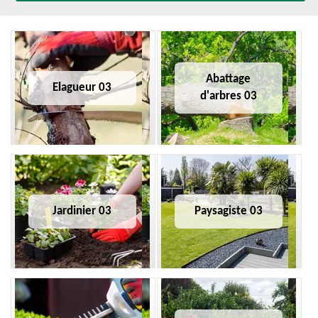
Abattage
Elagueur 03
d'arbres 03
Jardinier 03
Paysagiste 03