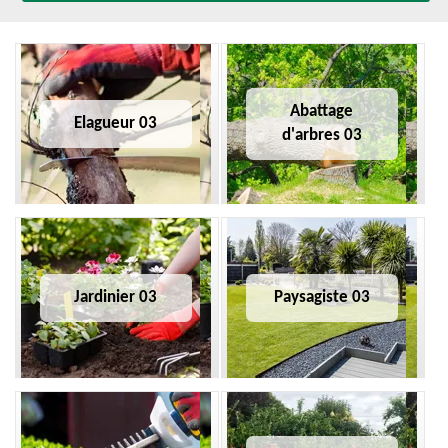
Abattage
Elagueur 03
d'arbres 03
Jardinier 03
Paysagiste 03