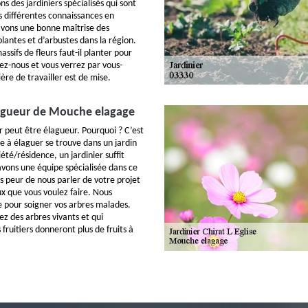
s des jardiniers spécialisés qui sont
 différentes connaissances en
avons une bonne maîtrise des
plantes et d’arbustes dans la région.
ssifs de fleurs faut-il planter pour
tez-nous et vous verrez par vous-
re de travailler est de mise.
lagueur de Mouche elagage
er peut être élagueur. Pourquoi ? C’est
e à élaguer se trouve dans un jardin
été/résidence, un jardinier suffit
 avons une équipe spécialisée dans ce
 peur de nous parler de votre projet
 que vous voulez faire. Nous
e pour soigner vos arbres malades.
ez des arbres vivants et qui
 fruitiers donneront plus de fruits à