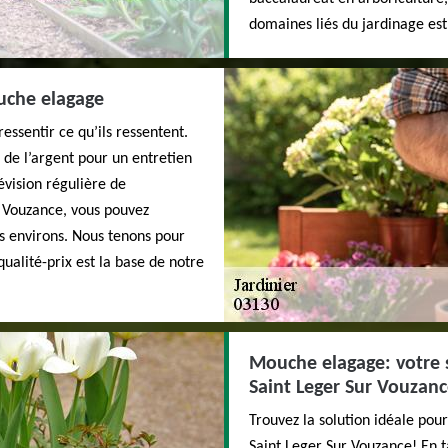
domaines liés du jardinage est
ouche elagage
essentir ce qu’ils ressentent.
r de l’argent pour un entretien
évision régulière de
ur Vouzance, vous pouvez
es environs. Nous tenons pour
qualité-prix est la base de notre
Mouche elagage: votre sp
Saint Leger Sur Vouzan
Trouvez la solution idéale pour
Saint Leger Sur Vouzance! En t