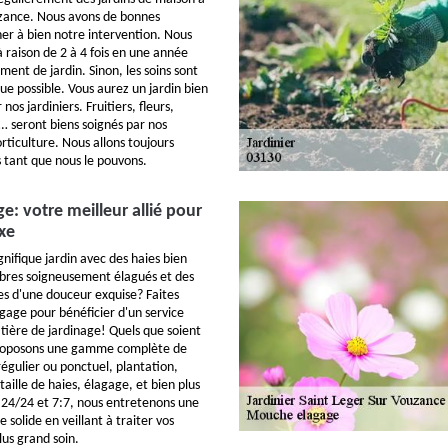
uzance. Nous avons de bonnes
r à bien notre intervention. Nous
 raison de 2 à 4 fois en une année
nt de jardin. Sinon, les soins sont
que possible. Vous aurez un jardin bien
 nos jardiniers. Fruitiers, fleurs,
 seront biens soignés par nos
rticulture. Nous allons toujours
s tant que nous le pouvons.
: votre meilleur allié pour
uxe
nifique jardin avec des haies bien
rbres soigneusement élagués et des
s d'une douceur exquise? Faites
age pour bénéficier d'un service
tière de jardinage! Quels que soient
proposons une gamme complète de
régulier ou ponctuel, plantation,
taille de haies, élagage, et bien plus
 24/24 et 7:7, nous entretenons une
 solide en veillant à traiter vos
us grand soin.