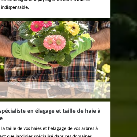
 indispensable.
écialiste en élagage et taille de haie à
ce
 la taille de vos haies et l'élagage de vos arbres à
ant que jardinier spécialisé dans ces domaines,