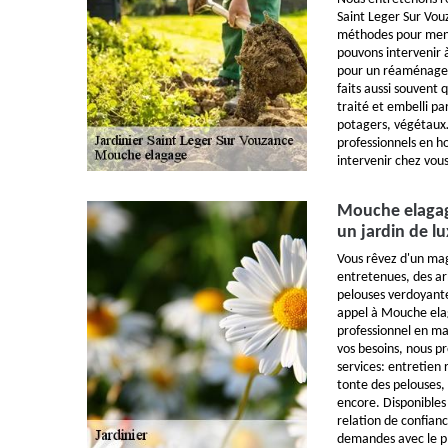
Saint Leger Sur Vo
méthodes pour mene
pouvons intervenir à
pour un réaménageme
faits aussi souvent 
traité et embelli par
potagers, végétaux…
professionnels en ho
intervenir chez vou
Mouche elagage
un jardin de l
Vous rêvez d'un mag
entretenues, des a
pelouses verdoyante
appel à Mouche elag
professionnel en ma
vos besoins, nous 
services: entretien 
tonte des pelouses, 
encore. Disponibles
relation de confiance
demandes avec le pl