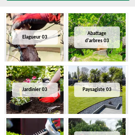
Abattage
Elagueur 03
d'arbres 03
Jardinier 03
Paysagiste 03