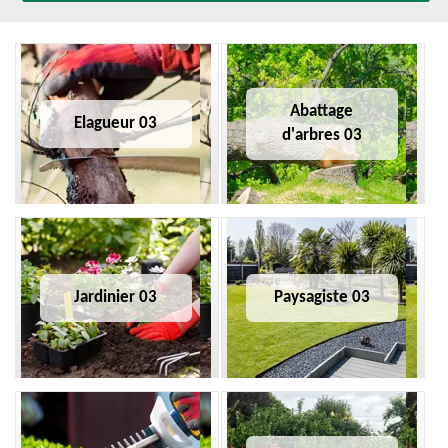
Abattage
Elagueur 03
d'arbres 03
Jardinier 03
Paysagiste 03