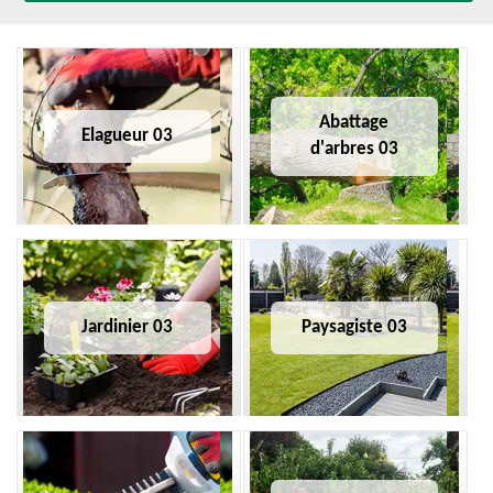
Abattage
Elagueur 03
d'arbres 03
Jardinier 03
Paysagiste 03