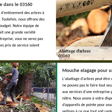
le dans le 03160
ce d'enlèvement des arbres à
 Toutefois, nous offrons des
 budget. Notre équipe de
ait une grande variété
treprise, vous ne serez pas
es prix de service soient
Mouche elagage pour un
L'abattage d'arbres peut être 
ne pouvez pas le faire tout seul
aux services d'une entreprise
nôtre. Nous avons à votre dis
d’appareils de pointe pour ass
veillons à ce que tout soit rap