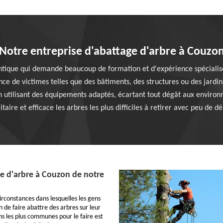
Notre entreprise d'abattage d'arbre à Couzo
entique qui demande beaucoup de formation et d'expérience spécialisé
ce de victimes telles que des bâtiments, des structures ou des jardin
n utilisant des équipements adaptés, écartant tout dégât aux environn
itaire et efficace les arbres les plus difficiles à retirer avec peu de 
ge d'arbre à Couzon de notre
irconstances dans lesquelles les gens
 de faire abattre des arbres sur leur
ns les plus communes pour le faire est