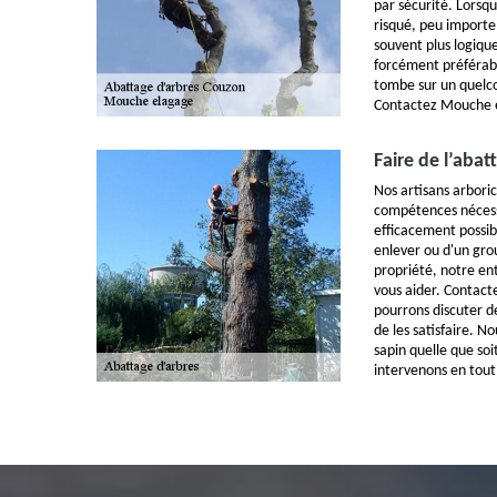
par sécurité. Lorsqu
risqué, peu importe q
souvent plus logique
forcément préférabl
tombe sur un quelco
Contactez Mouche el
Faire de l’aba
Nos artisans arboric
compétences nécessai
efficacement possibl
enlever ou d'un gro
propriété, notre en
vous aider. Contact
pourrons discuter de
de les satisfaire. 
sapin quelle que soit
intervenons en tout