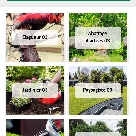
Abattage
Elagueur 03
d'arbres 03
Jardinier 03
Paysagiste 03