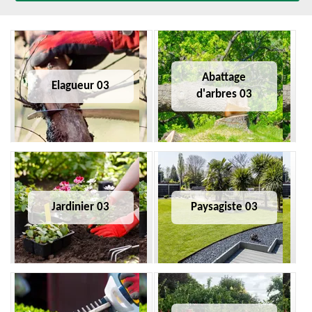
Abattage
Elagueur 03
d'arbres 03
Jardinier 03
Paysagiste 03