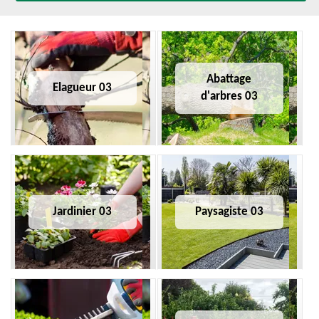
Abattage
Elagueur 03
d'arbres 03
Jardinier 03
Paysagiste 03