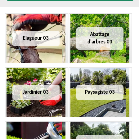
Abattage
Elagueur 03
d'arbres 03
Jardinier 03
Paysagiste 03