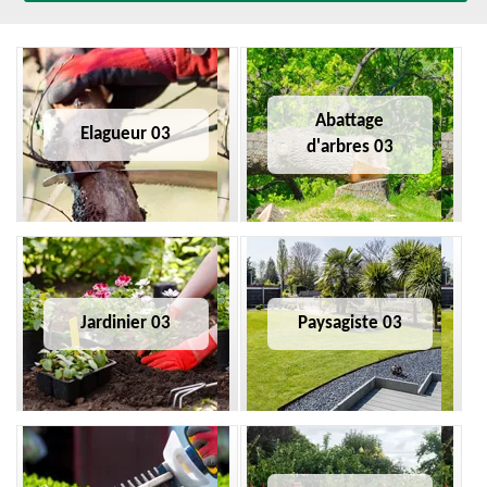
Abattage
Elagueur 03
d'arbres 03
Jardinier 03
Paysagiste 03