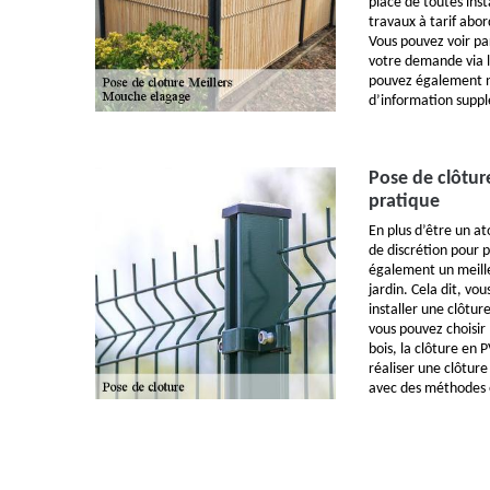
place de toutes inst
travaux à tarif abo
Vous pouvez voir pa
votre demande via l
pouvez également 
d’information supp
Pose de clôtur
pratique
En plus d’être un at
de discrétion pour 
également un meille
jardin. Cela dit, vo
installer une clôtur
vous pouvez choisir 
bois, la clôture en P
réaliser une clôture 
avec des méthodes e