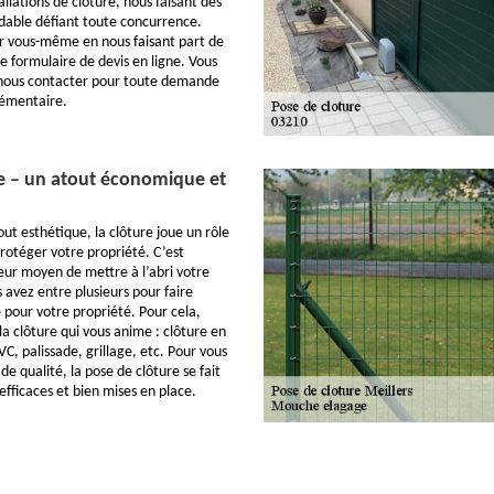
allations de clôture, nous faisant des
rdable défiant toute concurrence.
r vous-même en nous faisant part de
e formulaire de devis en ligne. Vous
nous contacter pour toute demande
lémentaire.
e – un atout économique et
out esthétique, la clôture joue un rôle
protéger votre propriété. C’est
ur moyen de mettre à l’abri votre
us avez entre plusieurs pour faire
e pour votre propriété. Pour cela,
la clôture qui vous anime : clôture en
VC, palissade, grillage, etc. Pour vous
de qualité, la pose de clôture se fait
fficaces et bien mises en place.