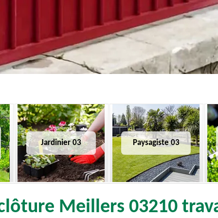
Jardinier 03
Paysagiste 03
lôture Meillers 03210 trava