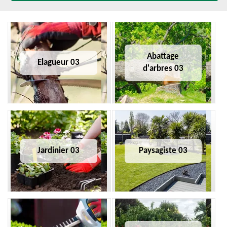
Abattage
Elagueur 03
d'arbres 03
Jardinier 03
Paysagiste 03