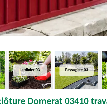
Jardinier 03
Paysagiste 03
lôture Domerat 03410 trava