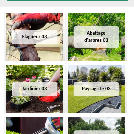
Abattage
Elagueur 03
d'arbres 03
Jardinier 03
Paysagiste 03