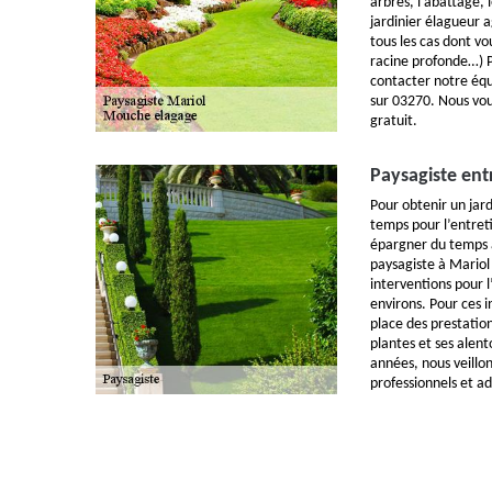
arbres, l’abattage,
jardinier élagueur a
tous les cas dont vo
racine profonde…) 
contacter notre équ
sur 03270. Nous vou
gratuit.
Paysagiste ent
Pour obtenir un jard
temps pour l’entreti
épargner du temps à
paysagiste à Mario
interventions pour l
environs. Pour ces 
place des prestation
plantes et ses alent
années, nous veillon
professionnels et a