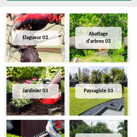
Abattage
Elagueur 03
d'arbres 03
Jardinier 03
Paysagiste 03