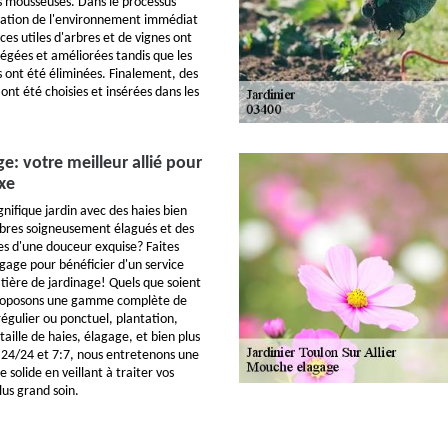
s mousseuses. Dans le processus
ration de l'environnement immédiat
ces utiles d'arbres et de vignes ont
tégées et améliorées tandis que les
s ont été éliminées. Finalement, des
nt été choisies et insérées dans les
: votre meilleur allié pour
uxe
nifique jardin avec des haies bien
rbres soigneusement élagués et des
s d'une douceur exquise? Faites
age pour bénéficier d'un service
tière de jardinage! Quels que soient
proposons une gamme complète de
régulier ou ponctuel, plantation,
taille de haies, élagage, et bien plus
 24/24 et 7:7, nous entretenons une
 solide en veillant à traiter vos
us grand soin.