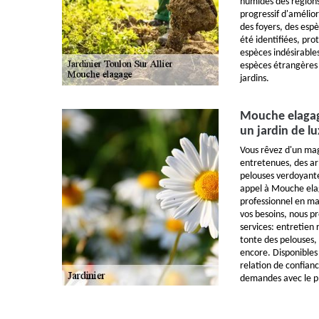
humides des région
progressif d'amélio
des foyers, des espè
été identifiées, pro
espèces indésirable
espèces étrangères o
jardins.
Mouche elagage
un jardin de l
Vous rêvez d'un mag
entretenues, des a
pelouses verdoyante
appel à Mouche elag
professionnel en ma
vos besoins, nous 
services: entretien 
tonte des pelouses, 
encore. Disponibles
relation de confiance
demandes avec le pl