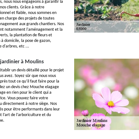
es, nous nous engageons à garantir la
 nos clients. Grâce à notre
ionnel et fiable, nous sommes en
n charge des projets de toutes
ménagement aux grands chantiers. Nos
ent notamment l'aménagement et la
erts, la plantation de fleurs et
n à domicile, la pose de gazon,
 d'arbres, etc ...
 jardinier à Moulins
ablir un devis détaillé pour le projet
us avez. Soyez sûr que nous vous
près tout ce qu’il faut faire pour la
dez un devis chez Mouche elagage
age en rien pour le client qui a
ice. Vous pouvez faire votre
u directement à notre siège. Nos
més pour être performants dans leur
t l’art de l’arboriculture et du
me.