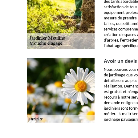
des tarifs abordabl
satisfaction de tous
équipement profess
mesure de prendre e
tailles, du petit a
services comprenn
création d'espaces v
d'arbres, l'entretie
l'abattage spécifique
Avoir un devis
Nous pouvons vous ét
de jardinage que vo
détaillerons au plus 
réalisation. Deman
est gratuit et n’eng
recours à notre serv
demande en ligne o
jardiniers sont for
métier. Ils maitrisen
jardinage paysagis