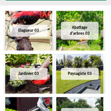
Abattage
Elagueur 03
d'arbres 03
Jardinier 03
Paysagiste 03