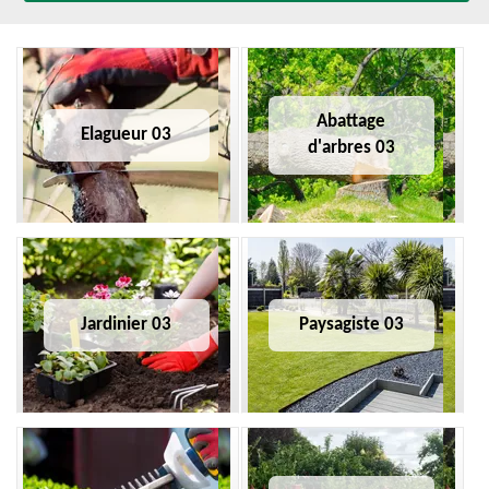
Abattage
Elagueur 03
d'arbres 03
Jardinier 03
Paysagiste 03