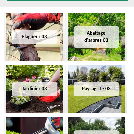
Abattage
Elagueur 03
d'arbres 03
Jardinier 03
Paysagiste 03