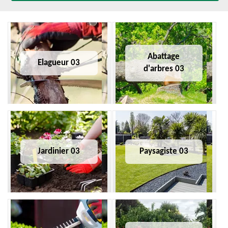
Abattage
Elagueur 03
d'arbres 03
Jardinier 03
Paysagiste 03