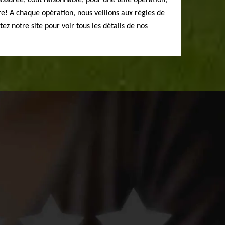
assurée, coût raisonnable, pour une telle opération,
ire! A chaque opération, nous veillons aux règles de
tez notre site pour voir tous les détails de nos