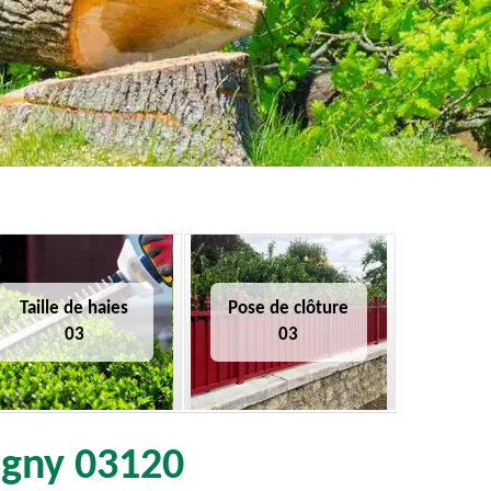
Taille de haies
Pose de clôture
03
03
rigny 03120