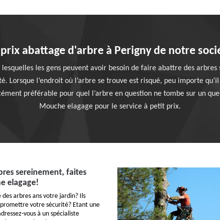
 prix abattage d'arbre à Perigny de notre soci
lesquelles les gens peuvent avoir besoin de faire abattre des arbres s
. Lorsque l’endroit où l’arbre se trouve est risqué, peu importe qu’il 
orcément préférable pour quel l’arbre en question ne tombe sur un que
Mouche elagage pour le service à petit prix.
bres sereinement, faites
e elagage!
des arbres ans votre jardin? Ils
omettre votre sécurité? Etant une
adressez-vous à un spécialiste