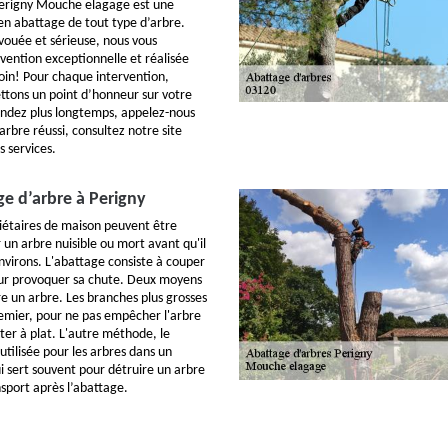
Perigny Mouche elagage est une
en abattage de tout type d’arbre.
ouée et sérieuse, nous vous
vention exceptionnelle et réalisée
in! Pour chaque intervention,
tons un point d’honneur sur votre
tendez plus longtemps, appelez-nous
rbre réussi, consultez notre site
s services.
e d’arbre à Perigny
étaires de maison peuvent être
 un arbre nuisible ou mort avant qu'il
virons. L'abattage consiste à couper
our provoquer sa chute. Deux moyens
re un arbre. Les branches plus grosses
emier, pour ne pas empêcher l'arbre
ter à plat. L'autre méthode, le
tilisée pour les arbres dans un
 sert souvent pour détruire un arbre
ansport après l’abattage.