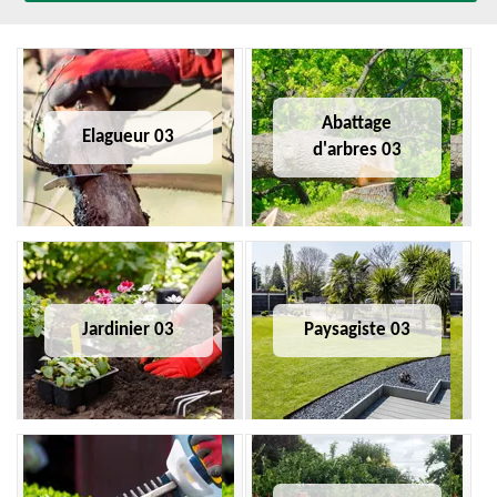
Abattage
Elagueur 03
d'arbres 03
Jardinier 03
Paysagiste 03