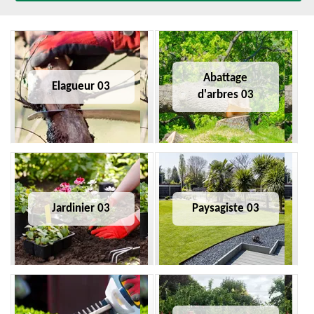
Abattage
Elagueur 03
d'arbres 03
Jardinier 03
Paysagiste 03