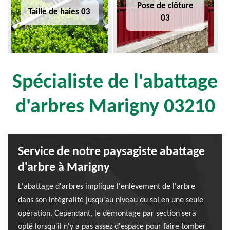
Pose de clôture
Taille de haies 03
03
Spécialiste de l'abattage
d'arbres Marigny 03210
Service de notre paysagiste abattage
d'arbre à Marigny
L'abattage d'arbres implique l'enlèvement de l'arbre
dans son intégralité jusqu'au niveau du sol en une seule
opération. Cependant, le démontage par section sera
opté lorsqu'il n'y a pas assez d'espace pour faire tomber