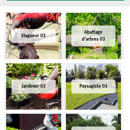
Abattage
Elagueur 03
d'arbres 03
Jardinier 03
Paysagiste 03