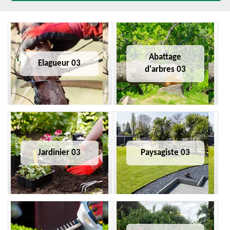
Abattage
Elagueur 03
d'arbres 03
Jardinier 03
Paysagiste 03