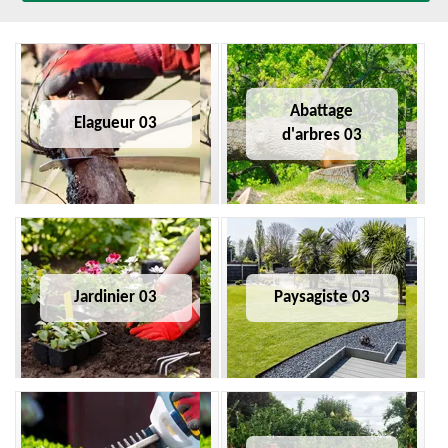
Abattage
Elagueur 03
d'arbres 03
Jardinier 03
Paysagiste 03